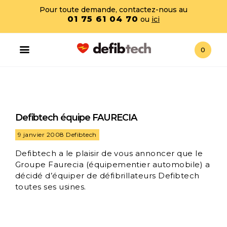
Pour toute demande, contactez-nous au
01 75 61 04 70
ou
ici
0
Defibtech équipe FAURECIA
9 janvier 2008
Defibtech
Defibtech a le plaisir de vous annoncer que le
Groupe Faurecia (équipementier automobile) a
décidé d’équiper de défibrillateurs Defibtech
toutes ses usines.