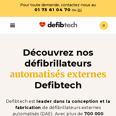
Pour toute demande, contactez-nous au
01 75 61 04 70
ou
ici
0
Découvrez nos
défibrillateurs
automatisés externes
Defibtech
Defibtech est
leader dans la conception et la
fabrication
de défibrillateurs externes
automatisés (DAE). Avec plus de
70
0 000