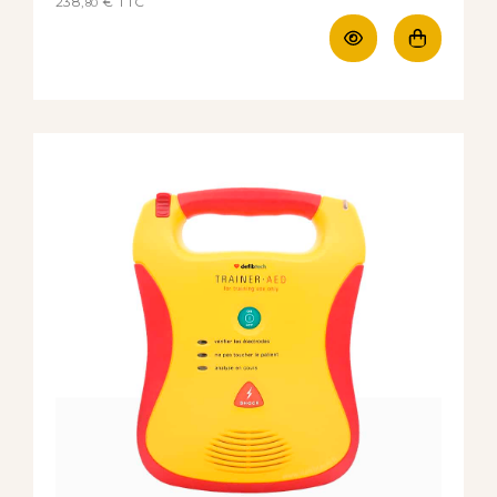
238,
€
TTC
80