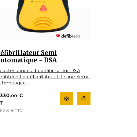
éfibrillateur Semi
utomatique - DSA
aractéristiques du défibrillateur DSA
efibtech Le défibrillateur LifeLine Semi-
utomatique...
 330,
€
00
T
596,
€
TTC
00