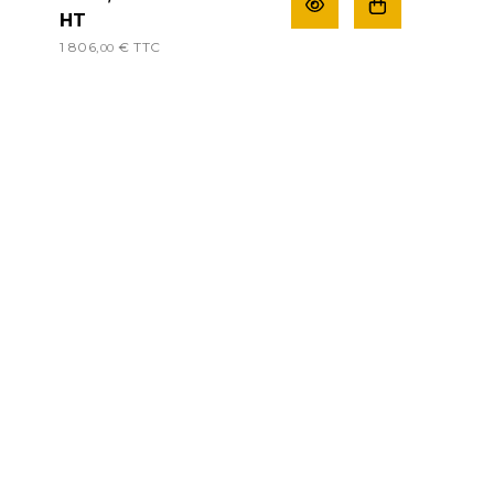
HT
1 806,
€
TTC
00