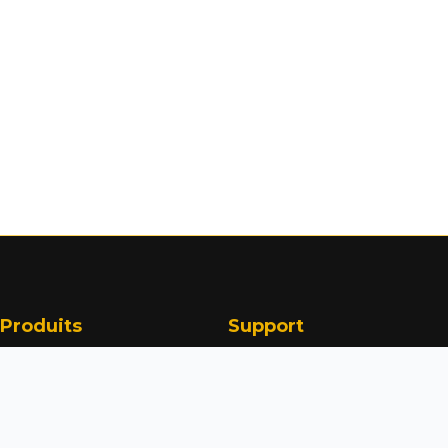
Produits
Support
Défibrillateur Lifeline
Contact
Automatique
FAQ
Défibrillateur Lifeline Semi-
Auto
Téléchargements