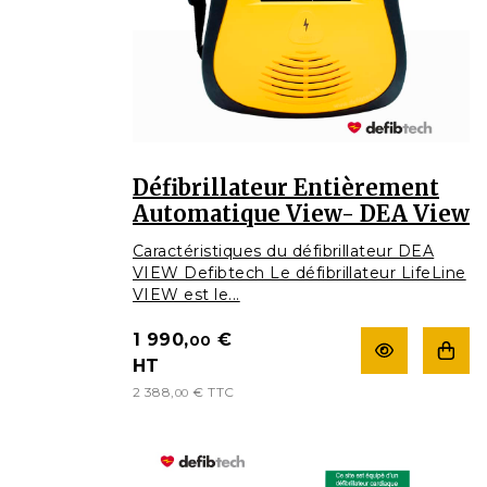
Défibrillateur Entièrement
Automatique View- DEA View
Caractéristiques du défibrillateur DEA
VIEW Defibtech Le défibrillateur LifeLine
VIEW est le...
1 990,
€
00
HT
2 388,
€
TTC
00