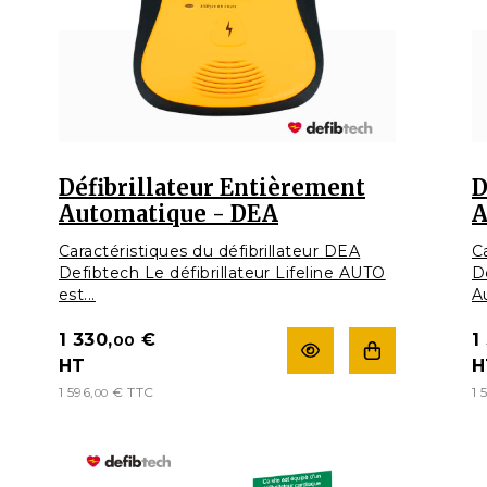
Défibrillateur Entièrement
D
Automatique - DEA
A
Caractéristiques du défibrillateur DEA
C
Defibtech Le défibrillateur Lifeline AUTO
D
est...
A
1 330,
€
1
00
HT
H
1 596,
€
TTC
1 
00