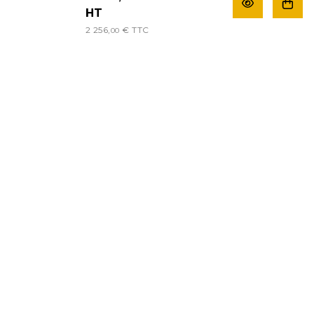
HT
2 256,
€
TTC
00