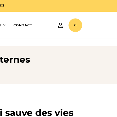
ici
0
S
CONTACT
xternes
i sauve des vies