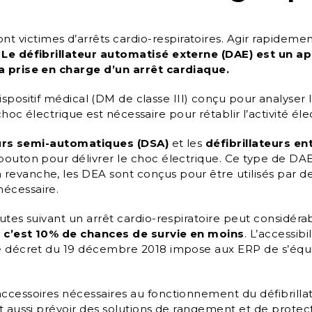
victimes d’arrêts cardio-respiratoires. Agir rapidemen
.
Le défibrillateur automatisé externe (DAE) est un app
la prise en charge d’un arrêt cardiaque.
ispositif médical (DM de classe III) conçu pour analyse
 choc électrique est nécessaire pour rétablir l’activité 
eurs semi-automatiques (DSA)
et les
défibrillateurs e
bouton pour délivrer le choc électrique. Ce type de DA
evanche, les DEA sont conçus pour être utilisés par des 
nécessaire.
inutes suivant un arrêt cardio-respiratoire peut consid
c’est 10% de chances de survie en moins
. L’accessibi
le décret du 19 décembre 2018 impose aux ERP de s’équi
ccessoires nécessaires au fonctionnement du défibrillat
aut aussi prévoir des solutions de rangement et de pro