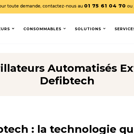
01 75 61 04 70
our toute demande, contactez-nous au
ou
EURS
CONSOMMABLES
SOLUTIONS
SERVICE
illateurs Automatisés E
Defibtech
btech : la technologie qu