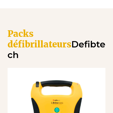
Packs
défibrillateurs
Defibte
ch