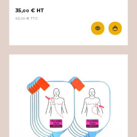
35,
€
HT
00
42,
€
TTC
00