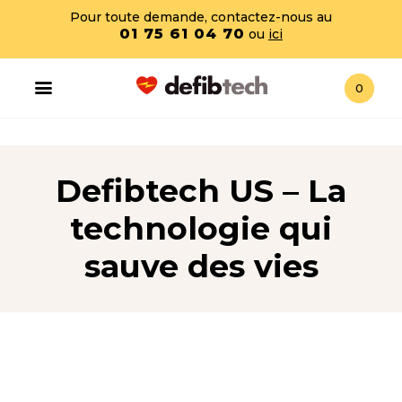
Pour toute demande, contactez-nous au
01 75 61 04 70
ou
ici
0
Defibtech US – La
technologie qui
sauve des vies