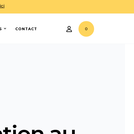
ici
0
S
CONTACT
ation au