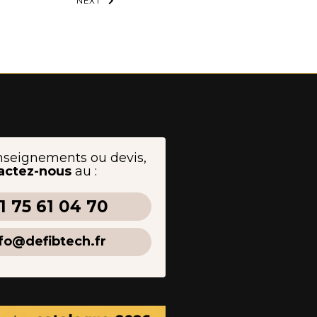
NEXT
nseignements ou devis,
actez-nous
au :
1 75 61 04 70
fo@defibtech.fr