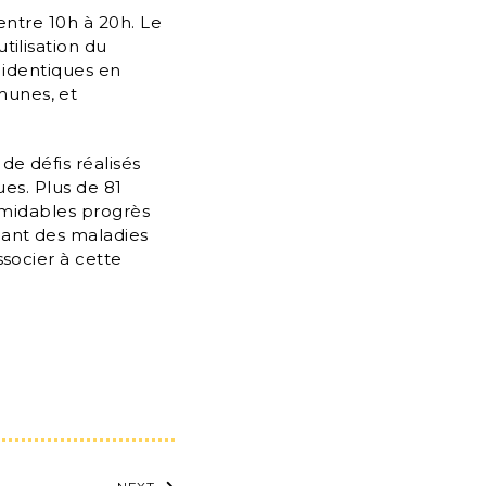
entre 10h à 20h. Le
tilisation du
, identiques en
munes, et
de défis réalisés
ues. Plus de 81
ormidables progrès
nant des maladies
ssocier à cette