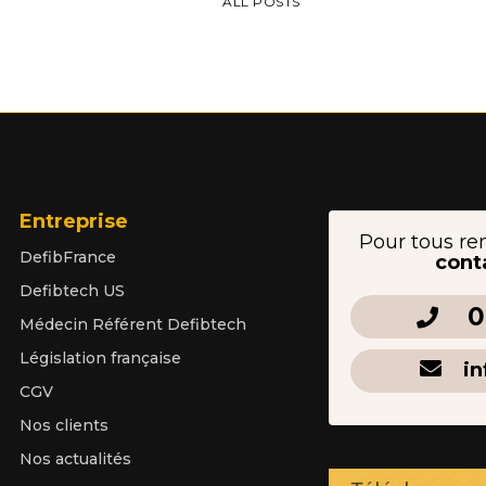
ALL POSTS
Entreprise
Pour tous re
DefibFrance
cont
Defibtech US
0
Médecin Référent Defibtech
Législation française
in
CGV
Nos clients
Nos actualités