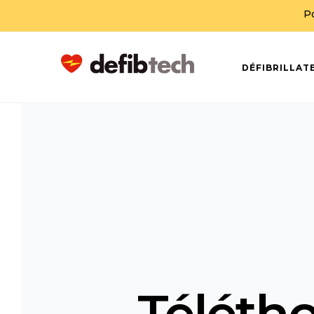
P
DÉFIBRILLAT
Télétho