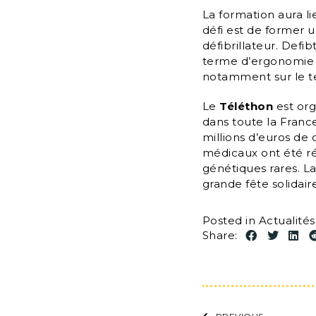
La formation aura li
défi est de former 
défibrillateur. Defi
terme d’ergonomie 
notamment sur le terr
Le
Téléthon
est org
dans toute la France
millions d’euros de
médicaux ont été ré
génétiques rares. L
grande fête solidair
Posted in
Actualité
Share: