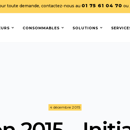
01 75 61 04 70
our toute demande, contactez-nous au
ou
EURS
CONSOMMABLES
SOLUTIONS
SERVICE
4 décembre 2015
n 2015 – Initi