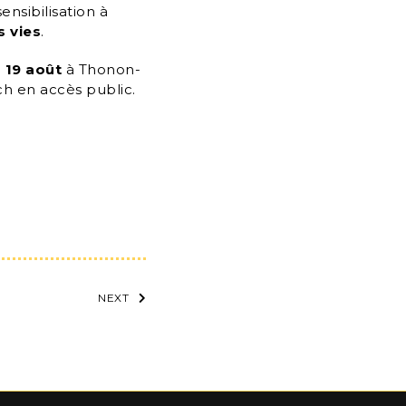
ensibilisation à
s vies
.
e
19 août
à Thonon-
ech en accès public.
NEXT