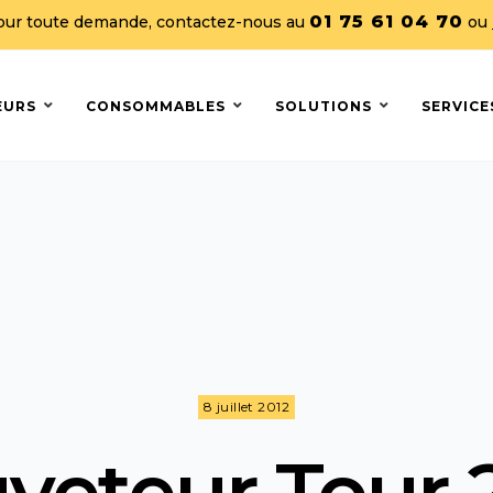
01 75 61 04 70
our toute demande, contactez-nous au
ou
EURS
CONSOMMABLES
SOLUTIONS
SERVICE
8 juillet 2012
veteur Tour 