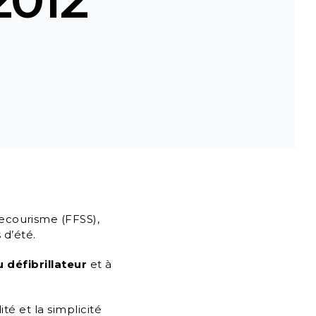
Secourisme (FFSS),
 d’été.
du défibrillateur
et à
té et la simplicité