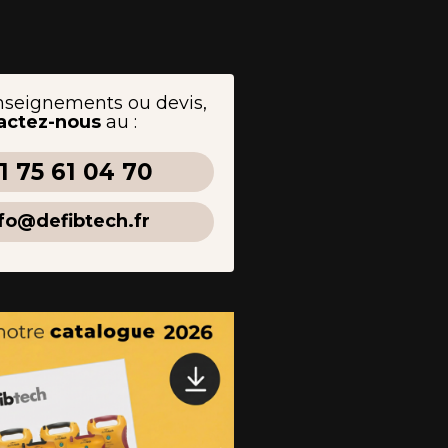
nseignements ou devis,
actez-nous
au :
1 75 61 04 70
fo@defibtech.fr