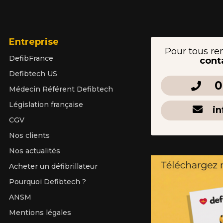
Entreprise
Pour tous re
DefibFrance
cont
Defibtech US
0
Médecin Référent Defibtech
Législation française
in
CGV
Nos clients
Nos actualités
Acheter un défibrillateur
Pourquoi Defibtech ?
ANSM
Mentions légales